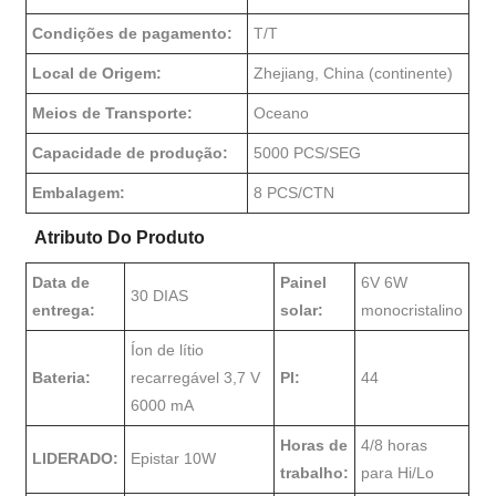
Condições de pagamento:
T/T
Local de Origem:
Zhejiang, China (continente)
Meios de Transporte:
Oceano
Capacidade de produção:
5000 PCS/SEG
Embalagem:
8 PCS/CTN
Atributo Do Produto
Data de
Painel
6V 6W
30 DIAS
entrega:
solar:
monocristalino
Íon de lítio
Bateria:
recarregável 3,7 V
PI:
44
6000 mA
Horas de
4/8 horas
LIDERADO:
Epistar 10W
trabalho:
para Hi/Lo