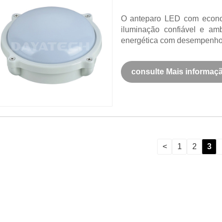
O anteparo LED com econo
iluminação confiável e am
energética com desempenho 
consulte Mais informaç
<
1
2
3